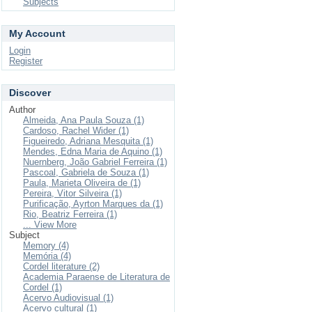
Subjects
My Account
Login
Register
Discover
Author
Almeida, Ana Paula Souza (1)
Cardoso, Rachel Wider (1)
Figueiredo, Adriana Mesquita (1)
Mendes, Edna Maria de Aquino (1)
Nuernberg, João Gabriel Ferreira (1)
Pascoal, Gabriela de Souza (1)
Paula, Marieta Oliveira de (1)
Pereira, Vitor Silveira (1)
Purificação, Ayrton Marques da (1)
Rio, Beatriz Ferreira (1)
... View More
Subject
Memory (4)
Memória (4)
Cordel literature (2)
Academia Paraense de Literatura de
Cordel (1)
Acervo Audiovisual (1)
Acervo cultural (1)