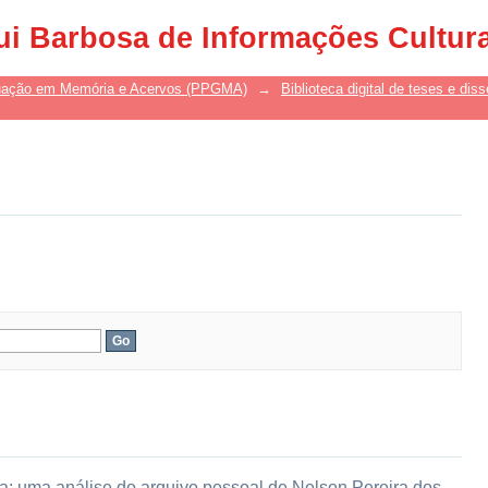
ui Barbosa de Informações Cultur
uação em Memória e Acervos (PPGMA)
→
Biblioteca digital de teses e di
ca: uma análise do arquivo pessoal de Nelson Pereira dos