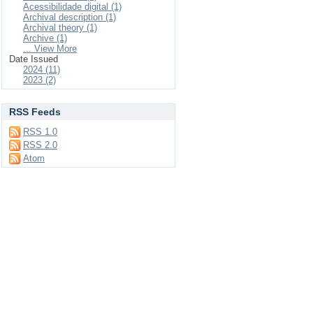
Acessibilidade digital (1)
Archival description (1)
Archival theory (1)
Archive (1)
... View More
Date Issued
2024 (11)
2023 (2)
RSS Feeds
RSS 1.0
RSS 2.0
Atom