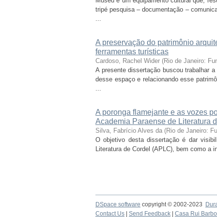
Museu é um equipamento cultural que, re
tripé pesquisa – documentação – comunica
...
A preservação do patrimônio arquit
ferramentas turísticas
Cardoso, Rachel Wider
(
Rio de Janeiro: F
A presente dissertação buscou trabalhar a 
desse espaço e relacionando esse patrimô
...
A poronga flamejante e as vozes po
Academia Paraense de Literatura 
Silva, Fabrício Alves da
(
Rio de Janeiro: 
O objetivo desta dissertação é dar visibi
Literatura de Cordel (APLC), bem como a in
DSpace software
copyright © 2002-2023
Dur
Contact Us
|
Send Feedback
|
Casa Rui Barb