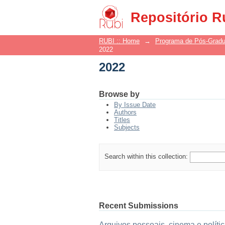
2022
Repositório R
RUBI :: Home
→
Programa de Pós-Grad
2022
2022
Browse by
By Issue Date
Authors
Titles
Subjects
Search within this collection:
Recent Submissions
Arquivos pessoais, cinema e políti