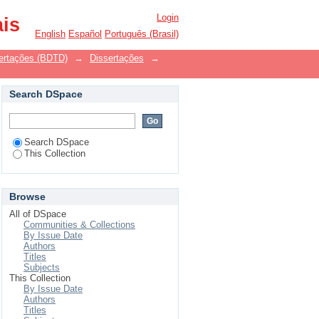
Login
ais
English
Español
Português (Brasil)
ssertações (BDTD)
→
Dissertações
→
Search DSpace
Search DSpace
This Collection
Browse
All of DSpace
Communities & Collections
By Issue Date
Authors
Titles
Subjects
This Collection
By Issue Date
Authors
Titles