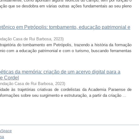
sumidamente, como apontam alguns teóricos do campo, tem por função o
ção que se desdobra em várias outras ações fundamentais ao seu pleno
etônico em Petrópolis: tombamento, educação patrimonial e
undação Casa de Rui Barbosa
,
2023
)
trajetória do tombamento em Petrópolis, trazendo a história da formação
nio com a educação patrimonial e com o turismo, buscando ferramentas
éticas da memória: criação de um acervo digital para a
de Cordel
Fundação Casa de Rui Barbosa
,
2023
)
lidade às trajetórias criativas de cordelistas da Academia Paraense de
formações sobre seu surgimento e estruturação, a partir da criação ...
aSpace
osa