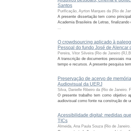
Santos
Purificação, Ayrton Marques da
(
Rio de Ja
A presente dissertação tem como principa
Academia Brasileira de Letras, finalizand
...
O crowdsourcing aplicado à paleogr
Pessoal do fundo José de Alencar d
Pereira, Vitor Silveira
(
Rio de Janeiro (RJ,
A transcrição de documentos pessoais manu
tempo e recursos. A presente pesquisa tem c
Preservação de acervo de memória 
Audiovisual da UERJ
Silva, Danielle Ribeiro da
(
Rio de Janeiro.
O presente trabalho tem como objetivo ap
audiovisual como fonte na construção de u
Acessibilidade digital: medidas qu
TICs
Almeida, Ana Paula Souza
(
Rio de Janeiro