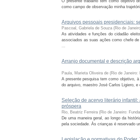
O presente trabalho tem como objetivo diss
como campo de observação minha trajetória 
Arquivos pessoais presidenciais: se
Pascoal, Gabriela de Souza
(
Rio de Janei
As atividades e funções do cidadão elei
associados as suas ações como chefe de
...
Arranjo documental e descrição arq
Paula, Marieta Oliveira de
(
Rio de Janeiro
A presente pesquisa tem como objetivo, à l
do arquivo, maestro José Carlos Ligiero, 
Seleção de acervo literário infantil
próspera
Rio, Beatriz Ferreira
(
Rio de Janeiro: Fund
De uma maneira geral, ao longo da históri
pela sociedade. Às crianças é reservado um 
Legislação e normativas do Poder J