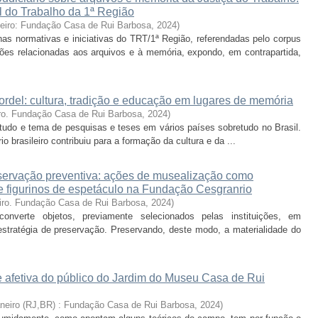
al do Trabalho da 1ª Região
neiro: Fundação Casa de Rui Barbosa
,
2024
)
 nas normativas e iniciativas do TRT/1ª Região, referendadas pelo corpus
ções relacionadas aos arquivos e à memória, expondo, em contrapartida,
e cordel: cultura, tradição e educação em lugares de memória
ro. Fundação Casa de Rui Barbosa
,
2024
)
estudo e tema de pesquisas e teses em vários países sobretudo no Brasil.
rio brasileiro contribuiu para a formação da cultura e da ...
ervação preventiva: ações de musealização como
de figurinos de espetáculo na Fundação Cesgranrio
iro. Fundação Casa de Rui Barbosa
,
2024
)
verte objetos, previamente selecionados pelas instituições, em
tratégia de preservação. Preservando, deste modo, a materialidade do
 afetiva do público do Jardim do Museu Casa de Rui
aneiro (RJ,BR) : Fundação Casa de Rui Barbosa
,
2024
)