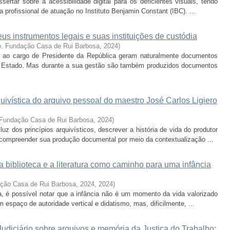
ertar sobre a acessibilidade digital para os deficientes visuais, tendo
profissional de atuação no Instituto Benjamin Constant (IBC). ...
us instrumentos legais e suas instituições de custódia
ro. Fundação Casa de Rui Barbosa
,
2024
)
to ao cargo de Presidente da República geram naturalmente documentos
 Estado. Mas durante a sua gestão são também produzidos documentos
uivística do arquivo pessoal do maestro José Carlos Ligiero
: Fundação Casa de Rui Barbosa
,
2024
)
uz dos princípios arquivísticos, descrever a história de vida do produtor
e compreender sua produção documental por meio da contextualização ...
: a biblioteca e a literatura como caminho para uma infância
ação Casa de Rui Barbosa, 2024
,
2024
)
a, é possível notar que a infância não é um momento da vida valorizado
espaço de autoridade vertical e didatismo, mas, dificilmente, ...
udiciário sobre arquivos e memória da Justiça do Trabalho: