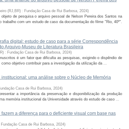
neiro (RJ,BR) : Fundação Casa de Rui Barbosa
,
2024
)
l objeto de pesquisa o arquivo pessoal de Nelson Pereira dos Santos na
o o trabalho com um estudo de caso da documentação do filme "Rio, 40º".
afia digital: estudo de caso para a série Correspondência
o Arquivo-Museu de Literatura Brasileira
BR) : Fundação Casa de Rui Barbosa
,
2024
)
scritos é um fator que dificulta as pesquisas, exigindo o dispêndio de
omo objetivo contribuir para a investigação da utilização da ...
institucional: uma análise sobre o Núcleo de Memória
 Fundação Casa de Rui Barbosa
,
2024
)
resentar a importância da preservação e disponibilização da produção
ma memória institucional da Universidade através do estudo de caso ...
e fazem a diferença para o deficiente visual com base nas
. Fundação Casa de Rui Barbosa
,
2024
)