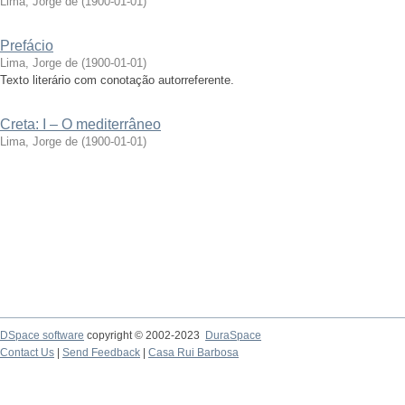
Lima, Jorge de
(
1900-01-01
)
Prefácio
Lima, Jorge de
(
1900-01-01
)
Texto literário com conotação autorreferente.
Creta: I – O mediterrâneo
Lima, Jorge de
(
1900-01-01
)
DSpace software
copyright © 2002-2023
DuraSpace
Contact Us
|
Send Feedback
|
Casa Rui Barbosa