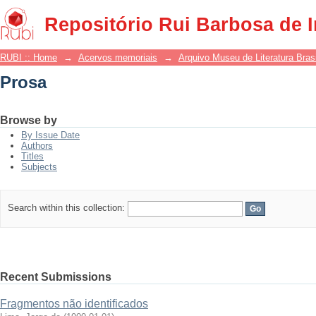
Prosa
Repositório Rui Barbosa de 
RUBI :: Home
→
Acervos memoriais
→
Arquivo Museu de Literatura Brasi
Prosa
Browse by
By Issue Date
Authors
Titles
Subjects
Search within this collection:
Recent Submissions
Fragmentos não identificados