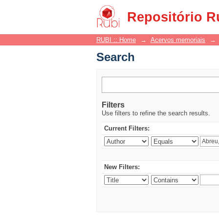
Search
Repositório R
RUBI :: Home
→
Acervos memoriais
→
Search
Filters
Use filters to refine the search results.
Current Filters:
New Filters: