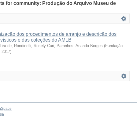
sults for community: Produção do Arquivo Museu de
ização dos procedimentos de arranjo e descrição dos
vísticos e das coleções do AMLB
Lira de
;
Rondinelli, Rosely Curi
;
Paranhos, Ananda Borges
(
Fundação
,
2017
)
aSpace
osa