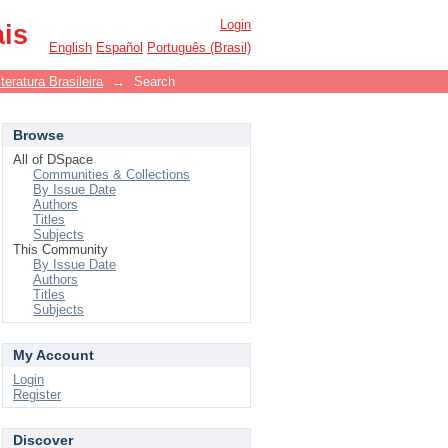
Login
ais
English
Español
Português (Brasil)
eratura Brasileira
→
Search
Browse
All of DSpace
Communities & Collections
By Issue Date
Authors
Titles
Subjects
This Community
By Issue Date
Authors
Titles
Subjects
My Account
Login
Register
Discover