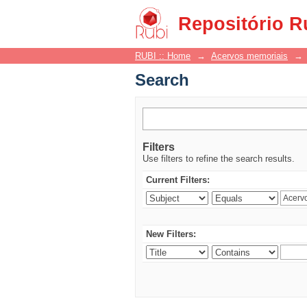
Search
Repositório R
RUBI :: Home
→
Acervos memoriais
→
Search
Filters
Use filters to refine the search results.
Current Filters:
New Filters: