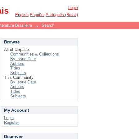
Login
ais
English
Español
Português (Brasil)
eratura Brasileira
→
Search
Browse
All of DSpace
Communities & Collections
By Issue Date
Authors
Titles
Subjects
This Community
By Issue Date
Authors
Titles
Subjects
My Account
Login
Register
Discover