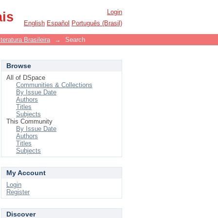
Login
ais
English
Español
Português (Brasil)
eratura Brasileira
→
Search
Browse
All of DSpace
Communities & Collections
By Issue Date
Authors
Titles
Subjects
This Community
By Issue Date
Authors
Titles
Subjects
My Account
Login
Register
Discover