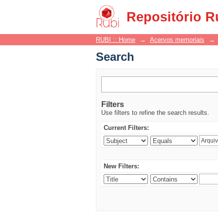
Search
Repositório R
RUBI :: Home
→
Acervos memoriais
→
Search
Filters
Use filters to refine the search results.
Current Filters:
New Filters: