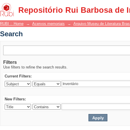
Search
Repositório Rui Barbosa de 
RUBI :: Home
→
Acervos memoriais
→
Arquivo Museu de Literatura Brasi
Search
Filters
Use filters to refine the search results.
Current Filters:
New Filters: