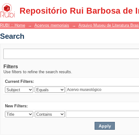
Search
Repositório Rui Barbosa de 
RUBI :: Home
→
Acervos memoriais
→
Arquivo Museu de Literatura Brasi
Search
Filters
Use filters to refine the search results.
Current Filters:
New Filters: