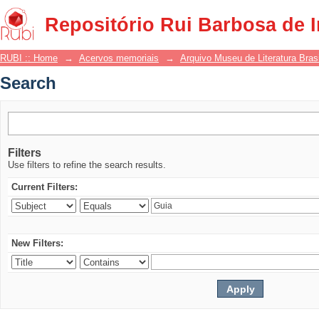
Search
Repositório Rui Barbosa de 
RUBI :: Home
→
Acervos memoriais
→
Arquivo Museu de Literatura Brasi
Search
Filters
Use filters to refine the search results.
Current Filters:
New Filters: