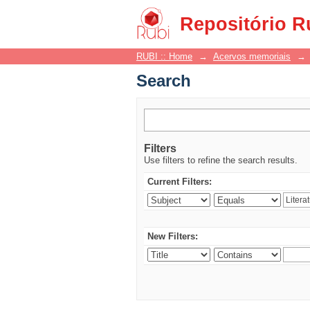
Search
Repositório R
RUBI :: Home
→
Acervos memoriais
→
Search
Filters
Use filters to refine the search results.
Current Filters:
New Filters: