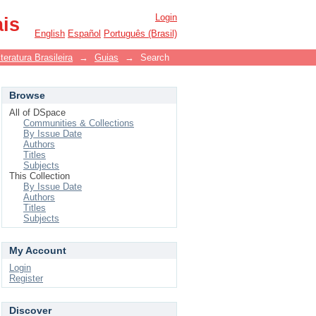
Login
ais
English
Español
Português (Brasil)
eratura Brasileira
→
Guias
→
Search
Browse
All of DSpace
Communities & Collections
By Issue Date
Authors
Titles
Subjects
This Collection
By Issue Date
Authors
Titles
Subjects
My Account
Login
Register
Discover