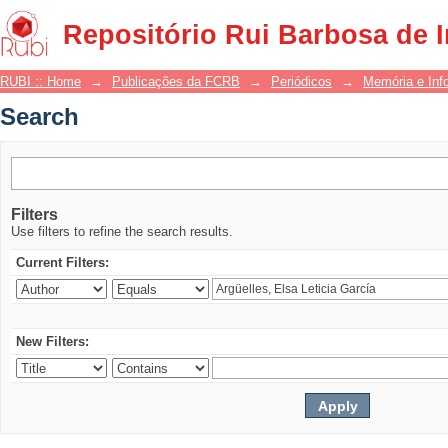
Search
Repositório Rui Barbosa de 
RUBI :: Home
→
Publicações da FCRB
→
Periódicos
→
Memória e Inf
Search
Filters
Use filters to refine the search results.
Current Filters:
New Filters: