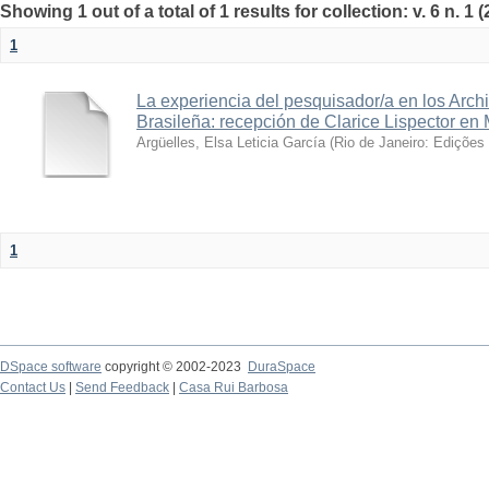
Showing 1 out of a total of 1 results for collection: v. 6 n. 1 
1
La experiencia del pesquisador/a en los Arch
Brasileña: recepción de Clarice Lispector en
Argüelles, Elsa Leticia García
(
Rio de Janeiro: Edições
1
DSpace software
copyright © 2002-2023
DuraSpace
Contact Us
|
Send Feedback
|
Casa Rui Barbosa