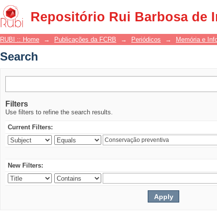
Search
Repositório Rui Barbosa de 
RUBI :: Home
→
Publicações da FCRB
→
Periódicos
→
Memória e Inf
Search
Filters
Use filters to refine the search results.
Current Filters:
New Filters: