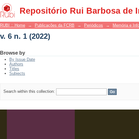
v. 6 n. 1 (2022)
Repositório Rui Barbosa de 
RUBI :: Home
→
Publicações da FCRB
→
Periódicos
→
Memória e Inf
v. 6 n. 1 (2022)
Browse by
By Issue Date
Authors
Titles
Subjects
Search within this collection: