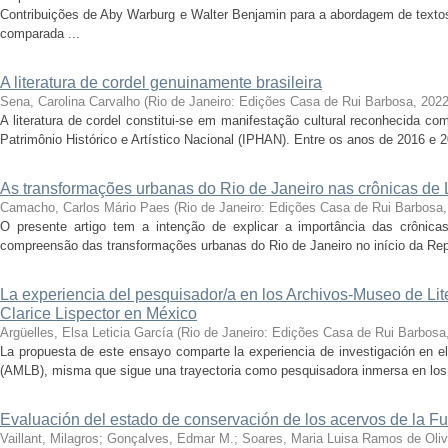
Contribuições de Aby Warburg e Walter Benjamin para a abordagem de textos 
comparada ...
A literatura de cordel genuinamente brasileira
Sena, Carolina Carvalho
(
Rio de Janeiro: Edições Casa de Rui Barbosa
,
202
A literatura de cordel constitui-se em manifestação cultural reconhecida com
Patrimônio Histórico e Artístico Nacional (IPHAN). Entre os anos de 2016 e 
As transformações urbanas do Rio de Janeiro nas crônicas de 
Camacho, Carlos Mário Paes
(
Rio de Janeiro: Edições Casa de Rui Barbosa
O presente artigo tem a intenção de explicar a importância das crônica
compreensão das transformações urbanas do Rio de Janeiro no início da Repúb
La experiencia del pesquisador/a en los Archivos-Museo de Lit
Clarice Lispector en México
Argüelles, Elsa Leticia García
(
Rio de Janeiro: Edições Casa de Rui Barbosa
La propuesta de este ensayo comparte la experiencia de investigación en el
(AMLB), misma que sigue una trayectoria como pesquisadora inmersa en los est
Evaluación del estado de conservación de los acervos de la 
Vaillant, Milagros
;
Gonçalves, Edmar M.
;
Soares, Maria Luisa Ramos de Oliv