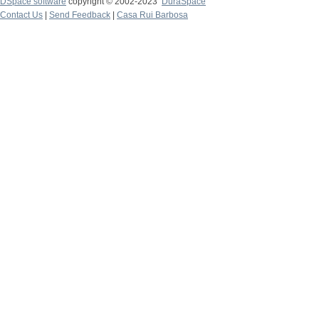
DSpace software
copyright © 2002-2023
DuraSpace
Contact Us
|
Send Feedback
|
Casa Rui Barbosa