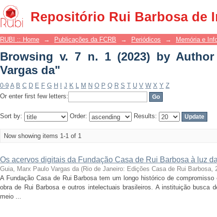
Browsing v. 7 n. 1 (2023) by Author "G
Repositório Rui Barbosa de 
RUBI :: Home
→
Publicações da FCRB
→
Periódicos
→
Memória e Inf
Browsing v. 7 n. 1 (2023) by Author
Vargas da"
0-9
A
B
C
D
E
F
G
H
I
J
K
L
M
N
O
P
Q
R
S
T
U
V
W
X
Y
Z
Or enter first few letters:
Sort by:
Order:
Results:
Now showing items 1-1 of 1
Os acervos digitais da Fundação Casa de Rui Barbosa à luz d
Guia, Marx Paulo Vargas da
(
Rio de Janeiro: Edições Casa de Rui Barbosa
,
A Fundação Casa de Rui Barbosa tem um longo histórico de compromisso 
obra de Rui Barbosa e outros intelectuais brasileiros. A instituição busca
meio ...