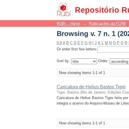
Browsing v. 7 n. 1 (20
Repositório R
RUBI :: Home
→
Publicações da FCRB
Browsing v. 7 n. 1 (20
0-9
A
B
C
D
E
F
G
H
I
J
K
L
M
N
O
P
Q
R
Or enter first few letters:
Sort by:
Order:
Now showing items 1-1 of 1
Caricatura de Helius Bastos Tigre
Tigre, Bastos
(
Rio de Janeiro: Edições Ca
Caricatura de Helius Bastos Tigre feita po
integra o acervo do Arquivo-Museu de Litera
Now showing items 1-1 of 1