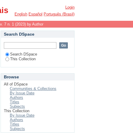
Login
ais
English
Español
Português (Brasil)
v. 7 n. 1 (2023) by Author
Search DSpace
Search DSpace
This Collection
Browse
All of DSpace
Communities & Collections
By Issue Date
Authors
Titles
Subjects
This Collection
By Issue Date
Authors
Titles
Subjects