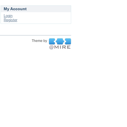
My Account
Login
Register
Theme by