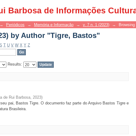
23) by Author "Tigre, Bastos"
ui Barbosa de Informações Cultur
→
Periódicos
→
Memória e Informação
→
v. 7 n. 1 (2023)
→
Browsing 
23) by Author "Tigre, Bastos"
S
T
U
V
W
X
Y
Z
Results:
sa de Rui Barbosa
,
2023
)
r seu pai, Bastos Tigre. O documento faz parte do Arquivo Bastos Tigre e
tura Brasileira.