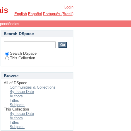
Login
ais
English
Español
Português (Brasil)
spondências
Search DSpace
Search DSpace
This Collection
Browse
All of DSpace
Communities & Collections
By Issue Date
Authors
Titles
Subjects
This Collection
By Issue Date
Authors
Titles
Subjects