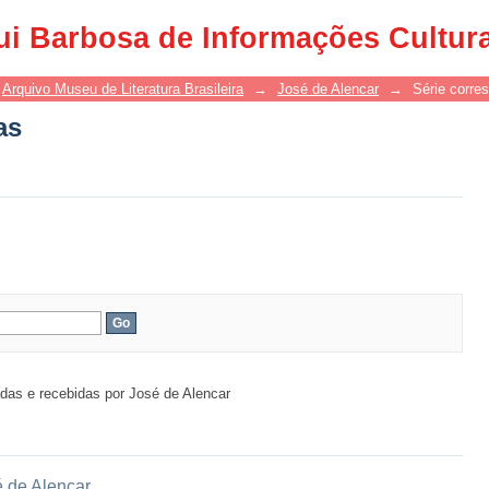
as
ui Barbosa de Informações Cultur
Arquivo Museu de Literatura Brasileira
→
José de Alencar
→
Série corre
as
iadas e recebidas por José de Alencar
 de Alencar