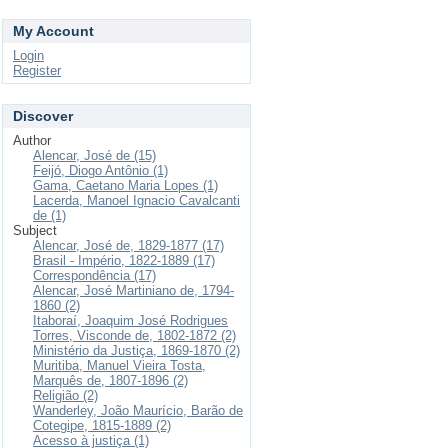
My Account
Login
Register
Discover
Author
Alencar, José de (15)
Feijó, Diogo Antônio (1)
Gama, Caetano Maria Lopes (1)
Lacerda, Manoel Ignacio Cavalcanti
de (1)
Subject
Alencar, José de, 1829-1877 (17)
Brasil - Império, 1822-1889 (17)
Correspondência (17)
Alencar, José Martiniano de, 1794-
1860 (2)
Itaboraí, Joaquim José Rodrigues
Torres, Visconde de, 1802-1872 (2)
Ministério da Justiça, 1869-1870 (2)
Muritiba, Manuel Vieira Tosta,
Marquês de, 1807-1896 (2)
Religião (2)
Wanderley, João Maurício, Barão de
Cotegipe, 1815-1889 (2)
Acesso à justiça (1)