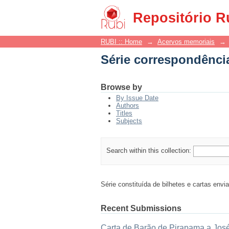
Série correspondênci
Repositório R
RUBI :: Home
→
Acervos memoriais
→
Série correspondênci
Browse by
By Issue Date
Authors
Titles
Subjects
Search within this collection:
Série constituída de bilhetes e cartas env
Recent Submissions
Carta de Barão de Pirapama a José