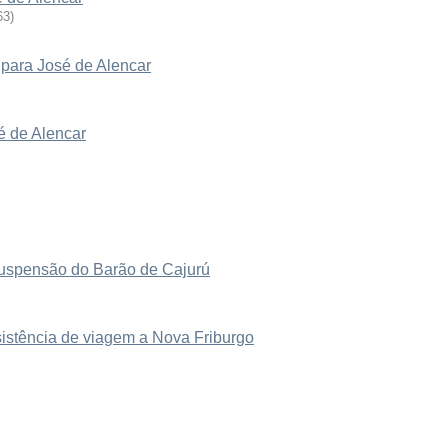
63
)
para José de Alencar
é de Alencar
suspensão do Barão de Cajurú
sistência de viagem a Nova Friburgo