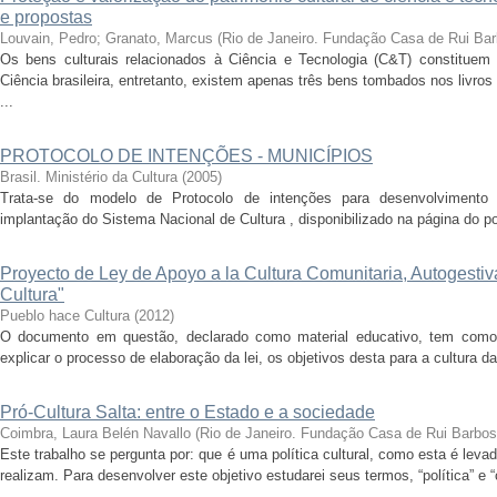
e propostas
Louvain, Pedro
;
Granato, Marcus
(
Rio de Janeiro. Fundação Casa de Rui Ba
Os bens culturais relacionados à Ciência e Tecnologia (C&T) constituem 
Ciência brasileira, entretanto, existem apenas três bens tombados nos livro
...
PROTOCOLO DE INTENÇÕES - MUNICÍPIOS
Brasil. Ministério da Cultura
(
2005
)
Trata-se do modelo de Protocolo de intenções para desenvolvimento d
implantação do Sistema Nacional de Cultura , disponibilizado na página do po
Proyecto de Ley de Apoyo a la Cultura Comunitaria, Autogesti
Cultura"
Pueblo hace Cultura
(
2012
)
O documento em questão, declarado como material educativo, tem como o
explicar o processo de elaboração da lei, os objetivos desta para a cultura da 
Pró-Cultura Salta: entre o Estado e a sociedade
Coimbra, Laura Belén Navallo
(
Rio de Janeiro. Fundação Casa de Rui Barbo
Este trabalho se pergunta por: que é uma política cultural, como esta é le
realizam. Para desenvolver este objetivo estudarei seus termos, “política” e “cu