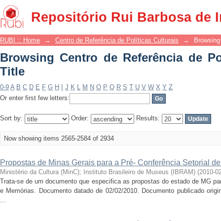
Browsing Centro de Referência de Polít
Repositório Rui Barbosa de 
RUBI :: Home
→
Centro de Referência de Políticas Culturais
→
Browsing 
Browsing Centro de Referência de Pol
Title
0-9
A
B
C
D
E
F
G
H
I
J
K
L
M
N
O
P
Q
R
S
T
U
V
W
X
Y
Z
Or enter first few letters:
Sort by:
Order:
Results:
Now showing items 2565-2584 of 2934
Propostas de Minas Gerais para a Pré- Conferência Setorial 
Ministério da Cultura (MinC)
;
Instituto Brasileiro de Museus (IBRAM)
(
2010-0
Trata-se de um documento que especifica as propostas do estado de MG par
e Memórias. Documento datado de 02/02/2010. Documento publicado original
...