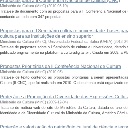
Propostas para a II Conferência Nacional de Cultura (CNC)
Ministério da Cultura (MinC)
(
2010-03-10
)
Trata-se de documento com as propostas para a II Conferência Nacional de C
contando ao todo com 347 propostas.
Propostas para o I Seminário cultura e universidade: bases par
cultura para as instituições de ensino superior
Ministério da Cultura (MinC)
;
Universidade Federal da Bahia (UFBA)
(
2013-04
Trata-se de propostas sobre o I Seminário de cultura e universidade, datado
publicado originalmente na plataforma culturadigital.br . Criada em 2009, a P
Propostas Prioritárias da II Conferência Nacional de Cultura
Ministério da Cultura (MinC)
(
2010-03
)
Trata-se de texto contendo as propostas prioritárias a serem apresentad
Cultura (II CNC), que foi realizada em 2010. O documento está organizado em
Proteção e a Promoção da Diversidade das Expressões Cultur
Ministério da Cultura (MinC)
(
2009-12-04
)
Trata-se de notícia web do site do Ministério da Cultura, datada do ano d
Identidade e da Diversidade Cultural do Ministério da Cultura, Américo Córdul
Proteção e valorização do patrimônio cultural de ciência e tec