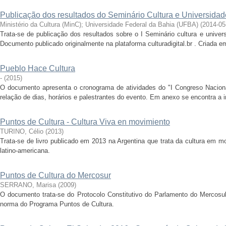
Publicação dos resultados do Seminário Cultura e Universidad
Ministério da Cultura (MinC)
;
Universidade Federal da Bahia (UFBA)
(
2014-05
Trata-se de publicação dos resultados sobre o I Seminário cultura e unive
Documento publicado originalmente na plataforma culturadigital.br . Criada e
Pueblo Hace Cultura
-
(
2015
)
O documento apresenta o cronograma de atividades do "I Congreso Naciona
relação de dias, horários e palestrantes do evento. Em anexo se encontra a
Puntos de Cultura - Cultura Viva en movimiento
TURINO, Célio
(
2013
)
Trata-se de livro publicado em 2013 na Argentina que trata da cultura em m
latino-americana.
Puntos de Cultura do Mercosur
SERRANO, Marisa
(
2009
)
O documento trata-se do Protocolo Constitutivo do Parlamento do Mercosul
norma do Programa Puntos de Cultura.