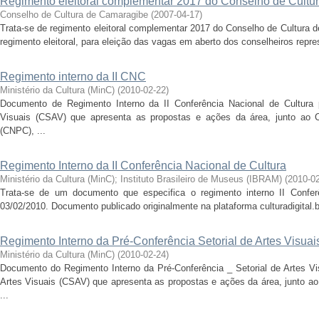
Regimento eleitoral complementar 2017 do Conselho de Cultu
Conselho de Cultura de Camaragibe
(
2007-04-17
)
Trata-se de regimento eleitoral complementar 2017 do Conselho de Cultura 
regimento eleitoral, para eleição das vagas em aberto dos conselheiros repres
Regimento interno da II CNC
Ministério da Cultura (MinC)
(
2010-02-22
)
Documento de Regimento Interno da II Conferência Nacional de Cultura 
Visuais (CSAV) que apresenta as propostas e ações da área, junto ao Co
(CNPC), ...
Regimento Interno da II Conferência Nacional de Cultura
Ministério da Cultura (MinC)
;
Instituto Brasileiro de Museus (IBRAM)
(
2010-0
Trata-se de um documento que especifica o regimento interno II Confer
03/02/2010. Documento publicado originalmente na plataforma culturadigital.b
Regimento Interno da Pré-Conferência Setorial de Artes Visuai
Ministério da Cultura (MinC)
(
2010-02-24
)
Documento do Regimento Interno da Pré-Conferência _ Setorial de Artes Vis
Artes Visuais (CSAV) que apresenta as propostas e ações da área, junto ao 
...