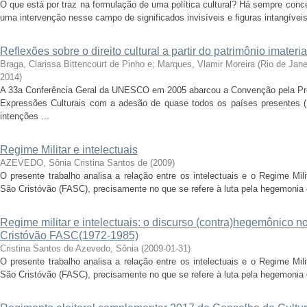
O que está por traz na formulação de uma política cultural? Há sempre conc
uma intervenção nesse campo de significados invisíveis e figuras intangíveis
Reflexões sobre o direito cultural a partir do patrimônio imate
Braga, Clarissa Bittencourt de Pinho e
;
Marques, Vlamir Moreira
(
Rio de Jan
2014
)
A 33a Conferência Geral da UNESCO em 2005 abarcou a Convenção pela Pr
Expressões Culturais com a adesão de quase todos os países presentes 
intenções ...
Regime Militar e intelectuais
AZEVEDO, Sônia Cristina Santos de
(
2009
)
O presente trabalho analisa a relação entre os intelectuais e o Regime Mil
São Cristóvão (FASC), precisamente no que se refere à luta pela hegemonia e
Regime militar e intelectuais: o discurso (contra)hegemônico no
Cristóvão FASC(1972-1985)
Cristina Santos de Azevedo, Sônia
(
2009-01-31
)
O presente trabalho analisa a relação entre os intelectuais e o Regime Mil
São Cristóvão (FASC), precisamente no que se refere à luta pela hegemonia e