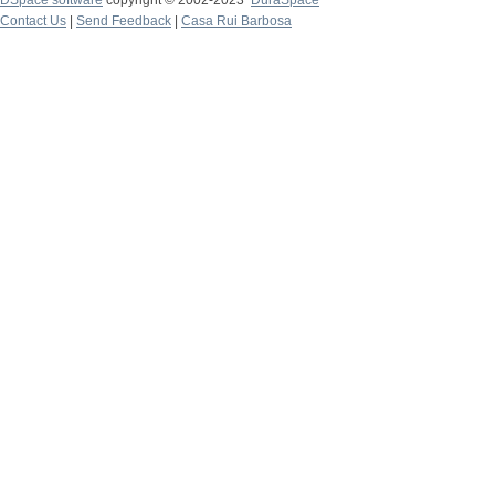
DSpace software
copyright © 2002-2023
DuraSpace
Contact Us
|
Send Feedback
|
Casa Rui Barbosa