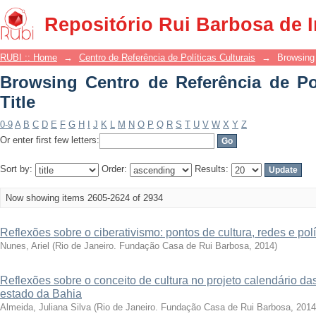
Browsing Centro de Referência de Polít
Repositório Rui Barbosa de 
RUBI :: Home
→
Centro de Referência de Políticas Culturais
→
Browsing 
Browsing Centro de Referência de Pol
Title
0-9
A
B
C
D
E
F
G
H
I
J
K
L
M
N
O
P
Q
R
S
T
U
V
W
X
Y
Z
Or enter first few letters:
Sort by:
Order:
Results:
Now showing items 2605-2624 of 2934
Reflexões sobre o ciberativismo: pontos de cultura, redes e polít
Nunes, Ariel
(
Rio de Janeiro. Fundação Casa de Rui Barbosa
,
2014
)
Reflexões sobre o conceito de cultura no projeto calendário da
estado da Bahia
Almeida, Juliana Silva
(
Rio de Janeiro. Fundação Casa de Rui Barbosa
,
2014