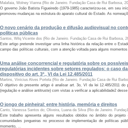
Malafaia, Wolney Vianna
(
Rio de Janeiro. Fundação Casa de Rui Barbosa
,
2
O governo João Batista Figueiredo (1979-1985) caracterizou-se, em seu iníci
promoveu mudanças na estrutura do aparato cultural do Estado. As nomeaçõe
O novo cenário da produção e difusão audiovisual no con
políticas públicas
Santos, Wilq Vicente dos
(
Rio de Janeiro. Fundação Casa de Rui Barbosa
,
2
Este artigo pretende investigar uma linha histórica da relação entre o Esta
campo das políticas culturais, com a atenção voltada para alguns momentos
Uma análise concorrencial e regulatória sobre os possívei
regulatórias incidentes sobre setores regulados: o caso da
dispositivo do art. 3º., VI da Lei 12.485/2011
Martins, Vinícius Alves Portela
(
Rio de Janeiro. Fundação Casa de Rui Barb
O objetivo do presente artigo é analisar art. 3o, VI da lei 12.485/2011 do
(regulação e análise antitruste) com vistas a verificar a aplicabilidade2 desse 
O jongo de pinheiral: entre história, memória e direitos
Canto, Vanessa Santos do
;
Oliveira, Luana da Silva
(
Rio de Janeiro. Fundaç
Este trabalho apresenta alguns resultados obtidos no âmbito do projeto 
comunidades jongueiras no processo de implementação de políticas públ
momento, ...