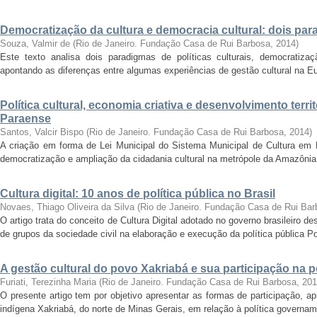
Democratização da cultura e democracia cultural: dois pa
Souza, Valmir de
(
Rio de Janeiro. Fundação Casa de Rui Barbosa
,
2014
)
Este texto analisa dois paradigmas de políticas culturais, democratizaç
apontando as diferenças entre algumas experiências de gestão cultural na Eu
Política cultural, economia criativa e desenvolvimento terr
Paraense
Santos, Valcir Bispo
(
Rio de Janeiro. Fundação Casa de Rui Barbosa
,
2014
)
A criação em forma de Lei Municipal do Sistema Municipal de Cultura em 
democratização e ampliação da cidadania cultural na metrópole da Amazônia O
Cultura digital: 10 anos de política pública no Brasil
Novaes, Thiago Oliveira da Silva
(
Rio de Janeiro. Fundação Casa de Rui Bar
O artigo trata do conceito de Cultura Digital adotado no governo brasileiro 
de grupos da sociedade civil na elaboração e execução da política pública Po
A gestão cultural do povo Xakriabá e sua participação na pol
Furiati, Terezinha Maria
(
Rio de Janeiro. Fundação Casa de Rui Barbosa
,
201
O presente artigo tem por objetivo apresentar as formas de participação, a
indígena Xakriabá, do norte de Minas Gerais, em relação à política governamen