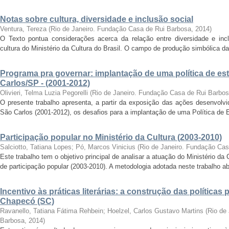
Notas sobre cultura, diversidade e inclusão social
Ventura, Tereza
(
Rio de Janeiro. Fundação Casa de Rui Barbosa
,
2014
)
O Texto pontua considerações acerca da relação entre diversidade e incl
cultura do Ministério da Cultura do Brasil. O campo de produção simbólica da
Programa pra governar: implantação de uma política de es
Carlos/SP - (2001-2012)
Olivieri, Telma Luzia Pegorelli
(
Rio de Janeiro. Fundação Casa de Rui Barbo
O presente trabalho apresenta, a partir da exposição das ações desenvolvi
São Carlos (2001-2012), os desafios para a implantação de uma Política de Es
Participação popular no Ministério da Cultura (2003-2010)
Salciotto, Tatiana Lopes
;
Pó, Marcos Vinicius
(
Rio de Janeiro. Fundação Cas
Este trabalho tem o objetivo principal de analisar a atuação do Ministério da
de participação popular (2003-2010). A metodologia adotada neste trabalho abr
Incentivo às práticas literárias: a construção das políticas 
Chapecó (SC)
Ravanello, Tatiana Fátima Rehbein
;
Hoelzel, Carlos Gustavo Martins
(
Rio de
Barbosa
,
2014
)