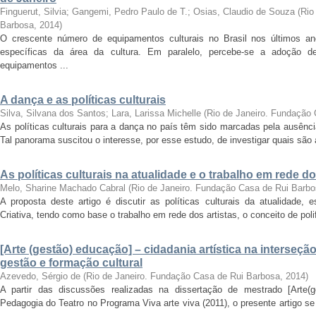
Finguerut, Silvia
;
Gangemi, Pedro Paulo de T.
;
Osias, Claudio de Souza
(
Rio
Barbosa
,
2014
)
O crescente número de equipamentos culturais no Brasil nos últimos ano
específicas da área da cultura. Em paralelo, percebe-se a adoção 
equipamentos ...
A dança e as políticas culturais
Silva, Silvana dos Santos
;
Lara, Larissa Michelle
(
Rio de Janeiro. Fundação
As políticas culturais para a dança no país têm sido marcadas pela ausência
Tal panorama suscitou o interesse, por esse estudo, de investigar quais são
As políticas culturais na atualidade e o trabalho em rede do
Melo, Sharine Machado Cabral
(
Rio de Janeiro. Fundação Casa de Rui Barb
A proposta deste artigo é discutir as políticas culturais da atualidade
Criativa, tendo como base o trabalho em rede dos artistas, o conceito de poli
[Arte (gestão) educação] – cidadania artística na interseção 
gestão e formação cultural
Azevedo, Sérgio de
(
Rio de Janeiro. Fundação Casa de Rui Barbosa
,
2014
)
A partir das discussões realizadas na dissertação de mestrado [Arte(g
Pedagogia do Teatro no Programa Viva arte viva (2011), o presente artigo s