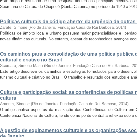
Este artigo é resultado de uma pesquisa acerca dos principais incentivos às
Secretaria de Cultura de Chapecó (Santa Catarina) no período de 1940 a 2013
Políticas culturais de código aberto: da urgência de outra
Zárate, Simone
(
Rio de Janeiro. Fundação Casa de Rui Barbosa
,
2014
)
Políticas de âmbito local e urbano possuem maior potencialidade e liberdade
novas dinâmicas culturais. No entanto, apesar de reconhecidos avanços ocorr
Os caminhos para a consolidação de uma política pública d
cultural e criativo no Brasil
Scorsato, Simone Maria
(
Rio de Janeiro. Fundação Casa de Rui Barbosa
,
20
Este artigo descreve os caminhos e estratégias formulados para o desenvol
turismo cultural e criativo no Brasil. O trabalho é resultado dos estudos e anál
Cultura e participação social: as conferências de políticas
cultura
Amorim, Simone
(
Rio de Janeiro. Fundação Casa de Rui Barbosa
,
2014
)
O artigo analisa aspectos da realização das Conferências de Cultura em 2
Conferência Nacional de Cultura, tendo como ponto central a reflexão sobre o 
A gestão de equipamentos culturais e as organizações soci
de Janeiro