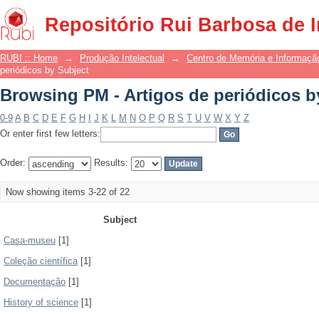
Browsing PM - Artigos de periódicos b
Repositório Rui Barbosa de 
RUBI :: Home
→
Produção Intelectual
→
Centro de Memória e Informaçã
periódicos by Subject
Browsing PM - Artigos de periódicos b
0-9
A
B
C
D
E
F
G
H
I
J
K
L
M
N
O
P
Q
R
S
T
U
V
W
X
Y
Z
Or enter first few letters:
Order:
Results:
Now showing items 3-22 of 22
Subject
Casa-museu
[1]
Coleção científica
[1]
Documentação
[1]
History of science
[1]