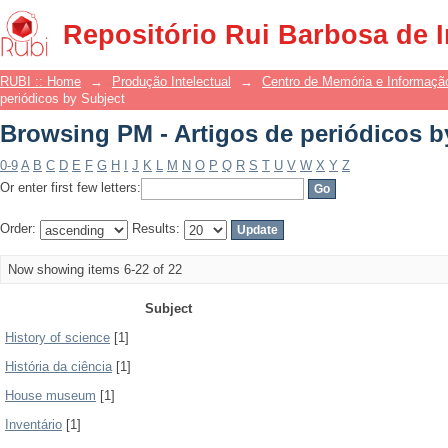
Browsing PM - Artigos de periódicos b
Repositório Rui Barbosa de 
RUBI :: Home
→
Produção Intelectual
→
Centro de Memória e Informaçã
periódicos by Subject
Browsing PM - Artigos de periódicos b
0-9
A
B
C
D
E
F
G
H
I
J
K
L
M
N
O
P
Q
R
S
T
U
V
W
X
Y
Z
Or enter first few letters:
Order:
Results:
Now showing items 6-22 of 22
Subject
History of science
[1]
História da ciência
[1]
House museum
[1]
Inventário
[1]