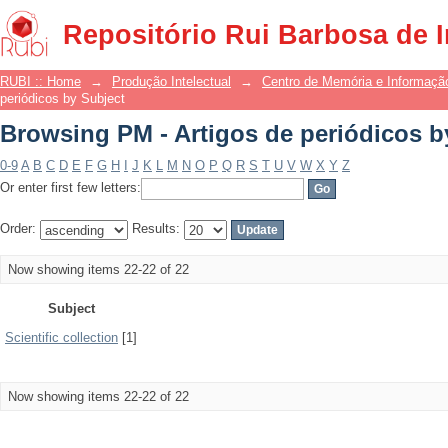
Browsing PM - Artigos de periódicos b
Repositório Rui Barbosa de 
RUBI :: Home
→
Produção Intelectual
→
Centro de Memória e Informaçã
periódicos by Subject
Browsing PM - Artigos de periódicos b
0-9
A
B
C
D
E
F
G
H
I
J
K
L
M
N
O
P
Q
R
S
T
U
V
W
X
Y
Z
Or enter first few letters:
Order:
Results:
Now showing items 22-22 of 22
Subject
Scientific collection
[1]
Now showing items 22-22 of 22