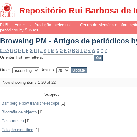
Browsing PM - Artigos de periódicos b
Repositório Rui Barbosa de 
RUBI :: Home
→
Produção Intelectual
→
Centro de Memória e Informaçã
periódicos by Subject
Browsing PM - Artigos de periódicos b
0-9
A
B
C
D
E
F
G
H
I
J
K
L
M
N
O
P
Q
R
S
T
U
V
W
X
Y
Z
Or enter first few letters:
Order:
Results:
Now showing items 1-20 of 22
Subject
Bamberg elbow transit telescope
[1]
Biografia de objecto
[1]
Casa-museu
[1]
Coleção científica
[1]