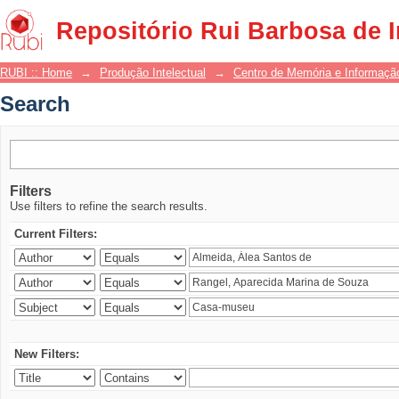
Search
Repositório Rui Barbosa de 
RUBI :: Home
→
Produção Intelectual
→
Centro de Memória e Informaçã
Search
Filters
Use filters to refine the search results.
Current Filters:
New Filters: