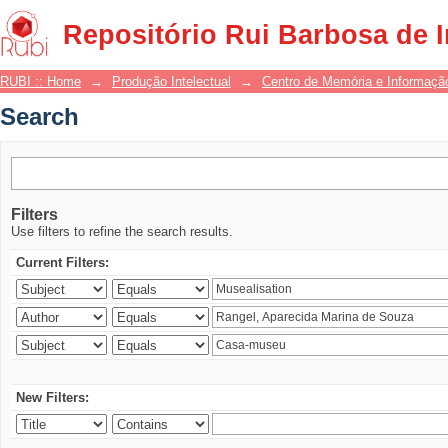
Search
Repositório Rui Barbosa de 
RUBI :: Home
→
Produção Intelectual
→
Centro de Memória e Informaçã
Search
Filters
Use filters to refine the search results.
Current Filters:
New Filters: