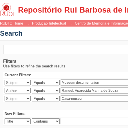
Search
Repositório Rui Barbosa de 
RUBI :: Home
→
Produção Intelectual
→
Centro de Memória e Informaçã
Search
Filters
Use filters to refine the search results.
Current Filters:
New Filters: