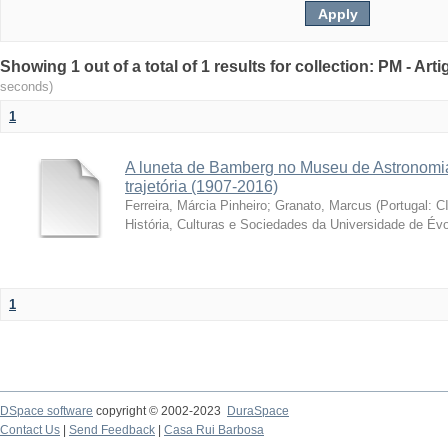
Showing 1 out of a total of 1 results for collection: PM - Ar
seconds)
1
A luneta de Bamberg no Museu de Astronomia
trajetória (1907-2016)
Ferreira, Márcia Pinheiro
;
Granato, Marcus
(
Portugal: C
História, Culturas e Sociedades da Universidade de Évo
1
DSpace software
copyright © 2002-2023
DuraSpace
Contact Us
|
Send Feedback
|
Casa Rui Barbosa