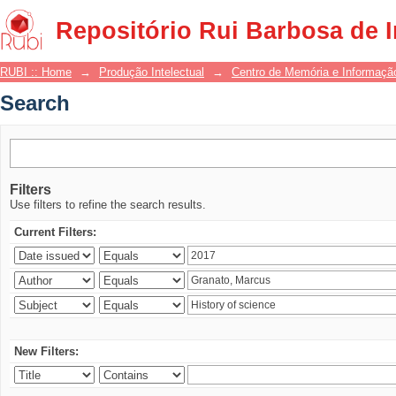
Search
Repositório Rui Barbosa de 
RUBI :: Home
→
Produção Intelectual
→
Centro de Memória e Informaçã
Search
Filters
Use filters to refine the search results.
Current Filters:
New Filters: