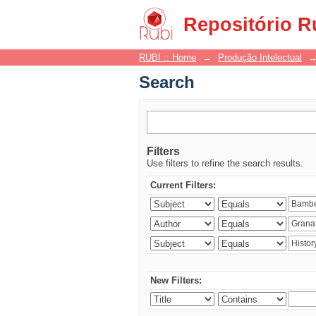
Search
Repositório R
RUBI :: Home
→
Produção Intelectual
Search
Filters
Use filters to refine the search results.
Current Filters:
New Filters: