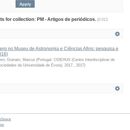
lts for collection: PM - Artigos de periódicos.
(0.013
erg no Museu de Astronomia e Ciências Afins: pesquisa e
016)
iro
;
Granato, Marcus
(
Portugal: CIDEHUS (Centro Interdisciplinar de
Sociedades da Universidade de Évora), 2017.
,
2017
)
aSpace
osa