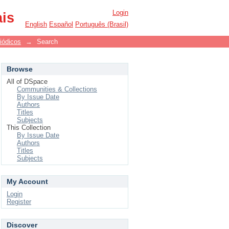
Login
ais
English
Español
Português (Brasil)
iódicos
→
Search
Browse
All of DSpace
Communities & Collections
By Issue Date
Authors
Titles
Subjects
This Collection
By Issue Date
Authors
Titles
Subjects
My Account
Login
Register
Discover