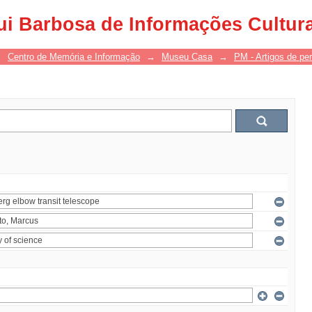
ui Barbosa de Informações Cultur
→
Centro de Memória e Informação
→
Museu Casa
→
PM - Artigos de per