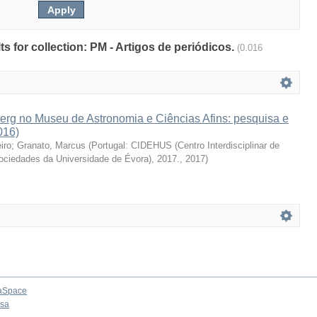
lts for collection: PM - Artigos de periódicos.
(0.016
erg no Museu de Astronomia e Ciências Afins: pesquisa e
016)
iro
;
Granato, Marcus
(
Portugal: CIDEHUS (Centro Interdisciplinar de
Sociedades da Universidade de Évora), 2017.
,
2017
)
aSpace
osa