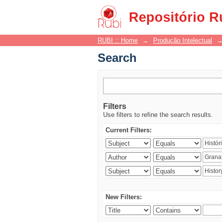
Search
Repositório R
RUBI :: Home
→
Produção Intelectual
Search
Filters
Use filters to refine the search results.
Current Filters:
New Filters: