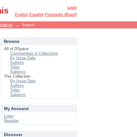
Login
ais
English
Español
Português (Brasil)
iódicos
→
Search
Browse
All of DSpace
Communities & Collections
By Issue Date
Authors
Titles
Subjects
This Collection
By Issue Date
Authors
Titles
Subjects
My Account
Login
Register
Discover