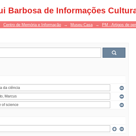
ui Barbosa de Informações Cultur
→
Centro de Memória e Informação
→
Museu Casa
→
PM - Artigos de per