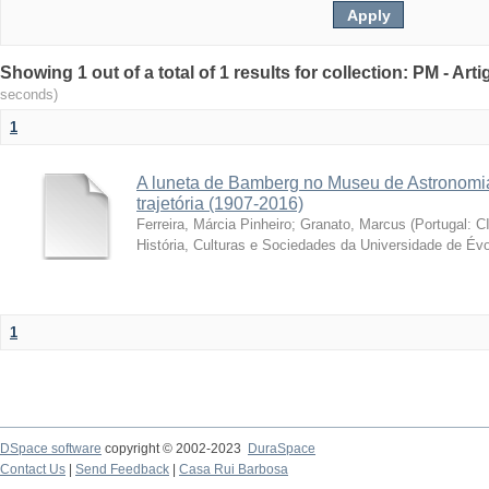
Showing 1 out of a total of 1 results for collection: PM - Ar
seconds)
1
A luneta de Bamberg no Museu de Astronomia
trajetória (1907-2016)
Ferreira, Márcia Pinheiro
;
Granato, Marcus
(
Portugal: C
História, Culturas e Sociedades da Universidade de Évo
1
DSpace software
copyright © 2002-2023
DuraSpace
Contact Us
|
Send Feedback
|
Casa Rui Barbosa