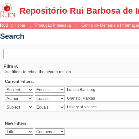
Search
Repositório Rui Barbosa de 
RUBI :: Home
→
Produção Intelectual
→
Centro de Memória e Informaçã
Search
Filters
Use filters to refine the search results.
Current Filters:
New Filters: