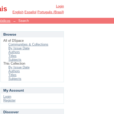
Login
ais
English
Español
Português (Brasil)
iódicos
→
Search
Browse
All of DSpace
Communities & Collections
By Issue Date
Authors
Titles
Subjects
This Collection
By Issue Date
Authors
Titles
Subjects
My Account
Login
Register
Discover