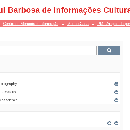
ui Barbosa de Informações Cultur
→
Centro de Memória e Informação
→
Museu Casa
→
PM - Artigos de per