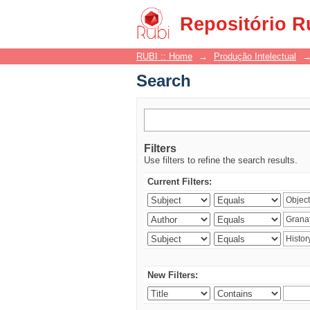
Search
Repositório R
RUBI :: Home
→
Produção Intelectual
Search
Filters
Use filters to refine the search results.
Current Filters:
New Filters: