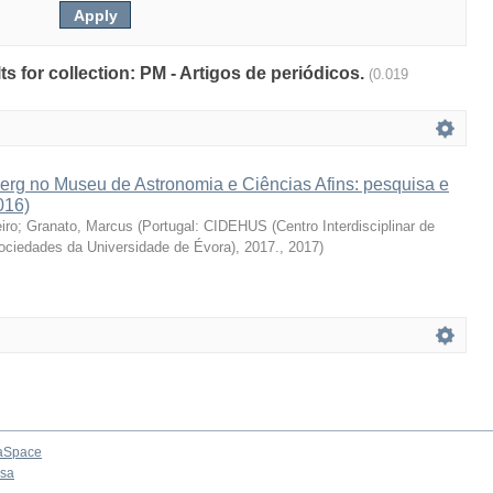
lts for collection: PM - Artigos de periódicos.
(0.019
erg no Museu de Astronomia e Ciências Afins: pesquisa e
016)
iro
;
Granato, Marcus
(
Portugal: CIDEHUS (Centro Interdisciplinar de
Sociedades da Universidade de Évora), 2017.
,
2017
)
aSpace
osa