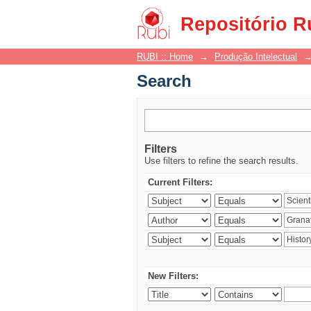
Search
Repositório R
RUBI :: Home
→
Produção Intelectual
Search
Filters
Use filters to refine the search results.
Current Filters:
New Filters: