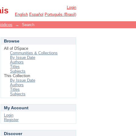
Login
ais
English
Español
Português (Brasil)
iódicos
→
Search
Browse
All of DSpace
Communities & Collections
By Issue Date
Authors
Titles
Subjects
This Collection
By Issue Date
Authors
Titles
Subjects
My Account
Login
Register
Discover