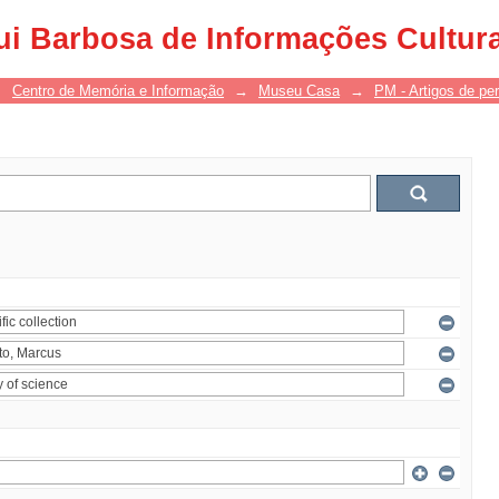
ui Barbosa de Informações Cultur
→
Centro de Memória e Informação
→
Museu Casa
→
PM - Artigos de per