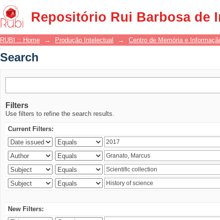
Search
Repositório Rui Barbosa de 
RUBI :: Home
→
Produção Intelectual
→
Centro de Memória e Informaçã
Search
Filters
Use filters to refine the search results.
Current Filters:
New Filters: