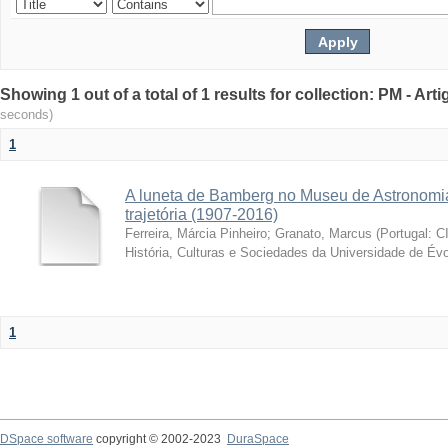
Showing 1 out of a total of 1 results for collection: PM - Ar
seconds)
1
A luneta de Bamberg no Museu de Astronomia
trajetória (1907-2016)
Ferreira, Márcia Pinheiro
;
Granato, Marcus
(
Portugal: C
História, Culturas e Sociedades da Universidade de Évo
1
DSpace software
copyright © 2002-2023
DuraSpace