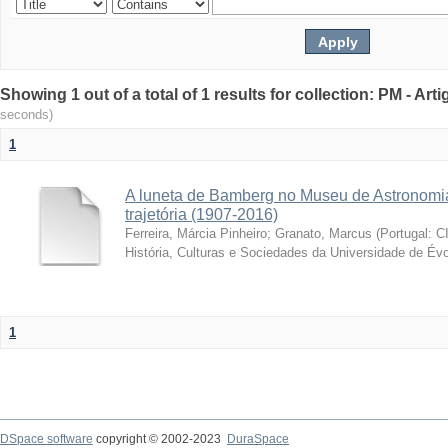
Showing 1 out of a total of 1 results for collection: PM - Ar
seconds)
1
A luneta de Bamberg no Museu de Astronomia
trajetória (1907-2016)
Ferreira, Márcia Pinheiro
;
Granato, Marcus
(
Portugal: C
História, Culturas e Sociedades da Universidade de Évo
1
DSpace software
copyright © 2002-2023
DuraSpace