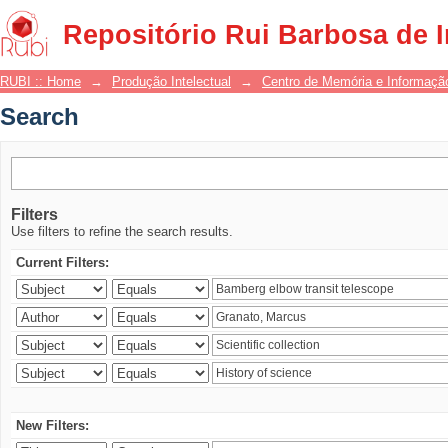
Search
Repositório Rui Barbosa de 
RUBI :: Home
→
Produção Intelectual
→
Centro de Memória e Informaçã
Search
Filters
Use filters to refine the search results.
Current Filters:
New Filters: