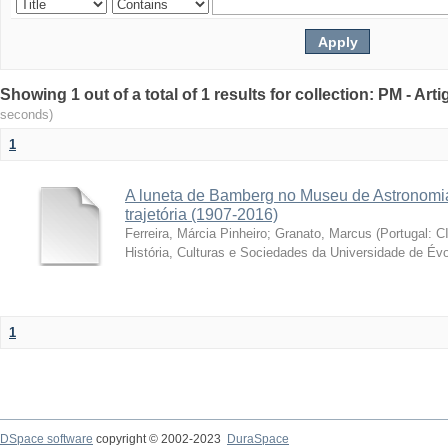
Showing 1 out of a total of 1 results for collection: PM - Ar
seconds)
1
A luneta de Bamberg no Museu de Astronomia
trajetória (1907-2016)
Ferreira, Márcia Pinheiro
;
Granato, Marcus
(
Portugal: C
História, Culturas e Sociedades da Universidade de Évo
1
DSpace software
copyright © 2002-2023
DuraSpace