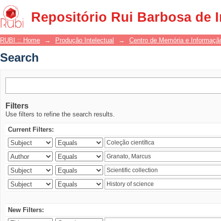
Search
Repositório Rui Barbosa de 
RUBI :: Home
→
Produção Intelectual
→
Centro de Memória e Informaçã
Search
Filters
Use filters to refine the search results.
Current Filters:
New Filters: