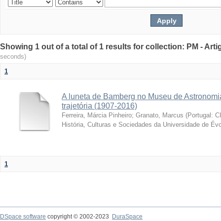
Showing 1 out of a total of 1 results for collection: PM - Ar
seconds)
1
A luneta de Bamberg no Museu de Astronomia
trajetória (1907-2016)
Ferreira, Márcia Pinheiro
;
Granato, Marcus
(
Portugal: C
História, Culturas e Sociedades da Universidade de Évo
1
DSpace software
copyright © 2002-2023
DuraSpace