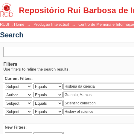
Search
Repositório Rui Barbosa de 
RUBI :: Home
→
Produção Intelectual
→
Centro de Memória e Informaçã
Search
Filters
Use filters to refine the search results.
Current Filters:
New Filters: