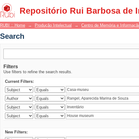
Search
Repositório Rui Barbosa de 
RUBI :: Home
→
Produção Intelectual
→
Centro de Memória e Informaçã
Search
Filters
Use filters to refine the search results.
Current Filters:
New Filters: