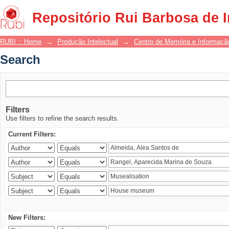
Search
Repositório Rui Barbosa de 
RUBI :: Home
→
Produção Intelectual
→
Centro de Memória e Informaçã
Search
Filters
Use filters to refine the search results.
Current Filters:
New Filters: