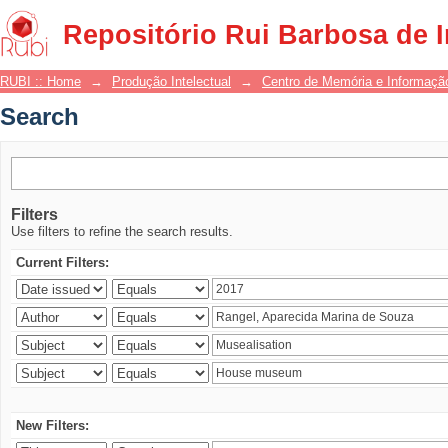
Search
Repositório Rui Barbosa de 
RUBI :: Home
→
Produção Intelectual
→
Centro de Memória e Informaçã
Search
Filters
Use filters to refine the search results.
Current Filters:
New Filters: