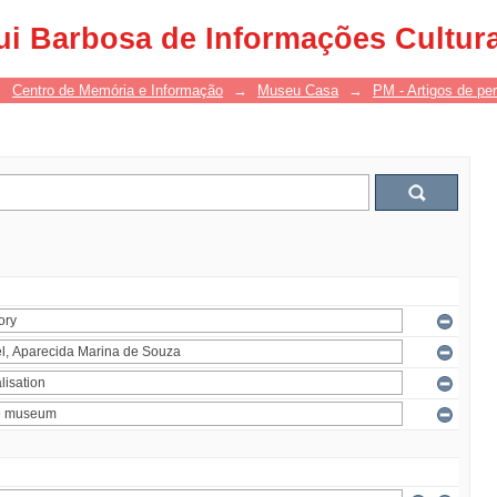
ui Barbosa de Informações Cultur
→
Centro de Memória e Informação
→
Museu Casa
→
PM - Artigos de per