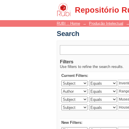
Search
Repositório R
RUBI :: Home
→
Produção Intelectual
Search
Filters
Use filters to refine the search results.
Current Filters:
New Filters: