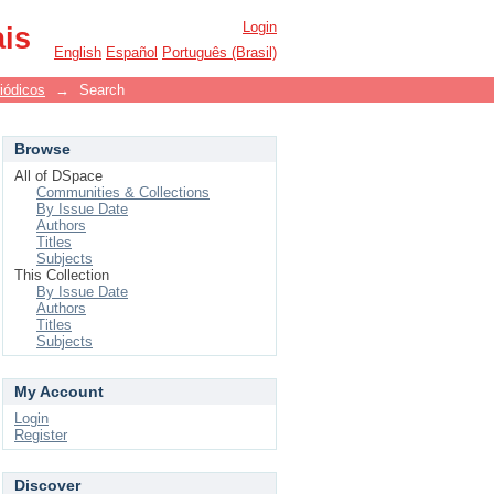
Login
ais
English
Español
Português (Brasil)
iódicos
→
Search
Browse
All of DSpace
Communities & Collections
By Issue Date
Authors
Titles
Subjects
This Collection
By Issue Date
Authors
Titles
Subjects
My Account
Login
Register
Discover