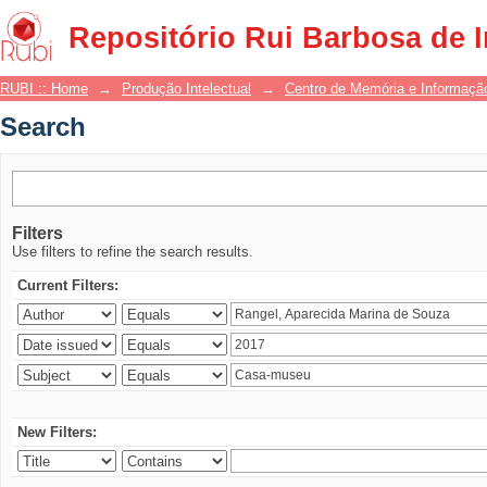
Search
Repositório Rui Barbosa de 
RUBI :: Home
→
Produção Intelectual
→
Centro de Memória e Informaçã
Search
Filters
Use filters to refine the search results.
Current Filters:
New Filters: