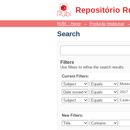
Search
Repositório R
RUBI :: Home
→
Produção Intelectual
Search
Filters
Use filters to refine the search results.
Current Filters:
New Filters: