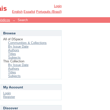
Login
ais
English
Español
Português (Brasil)
iódicos
→
Search
Browse
All of DSpace
Communities & Collections
By Issue Date
Authors
Titles
Subjects
This Collection
By Issue Date
Authors
Titles
Subjects
My Account
Login
Register
Discover