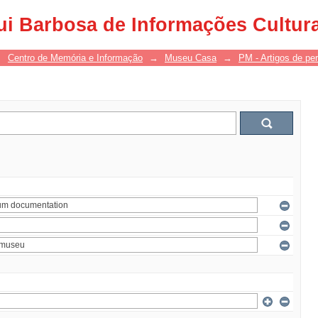
ui Barbosa de Informações Cultur
→
Centro de Memória e Informação
→
Museu Casa
→
PM - Artigos de per