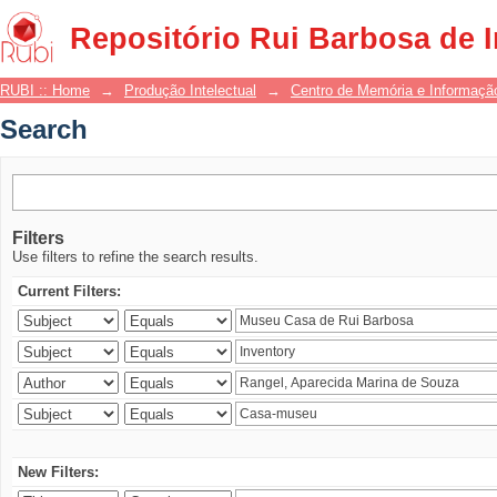
Search
Repositório Rui Barbosa de 
RUBI :: Home
→
Produção Intelectual
→
Centro de Memória e Informaçã
Search
Filters
Use filters to refine the search results.
Current Filters:
New Filters: