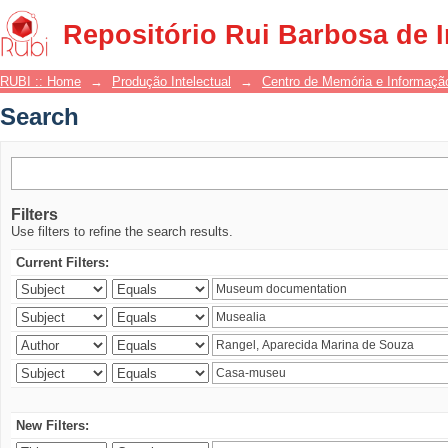
Search
Repositório Rui Barbosa de 
RUBI :: Home
→
Produção Intelectual
→
Centro de Memória e Informaçã
Search
Filters
Use filters to refine the search results.
Current Filters:
New Filters: