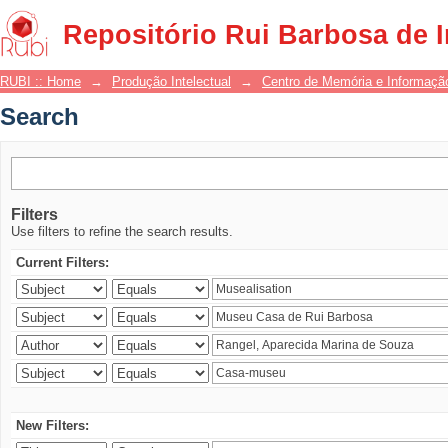
Search
Repositório Rui Barbosa de 
RUBI :: Home
→
Produção Intelectual
→
Centro de Memória e Informaçã
Search
Filters
Use filters to refine the search results.
Current Filters:
New Filters: