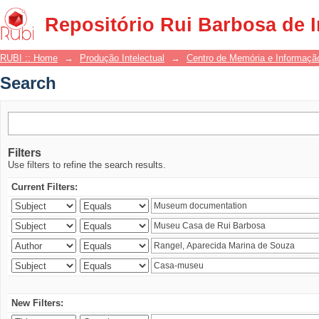
Search
Repositório Rui Barbosa de 
RUBI :: Home
→
Produção Intelectual
→
Centro de Memória e Informaçã
Search
Filters
Use filters to refine the search results.
Current Filters:
New Filters: