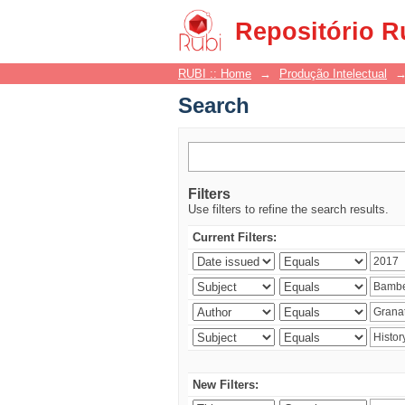
Search
Repositório R
RUBI :: Home
→
Produção Intelectual
Search
Filters
Use filters to refine the search results.
Current Filters:
New Filters: