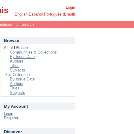
Login
ais
English
Español
Português (Brasil)
iódicos
→
Search
Browse
All of DSpace
Communities & Collections
By Issue Date
Authors
Titles
Subjects
This Collection
By Issue Date
Authors
Titles
Subjects
My Account
Login
Register
Discover