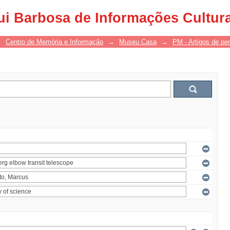
ui Barbosa de Informações Cultur
→
Centro de Memória e Informação
→
Museu Casa
→
PM - Artigos de per