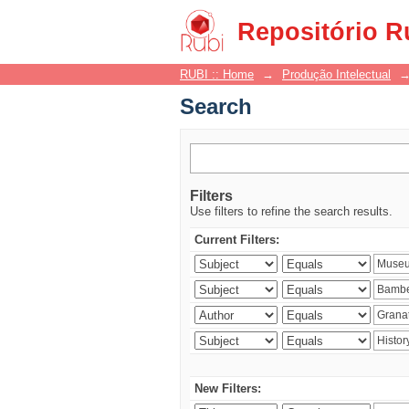
Search
Repositório R
RUBI :: Home
→
Produção Intelectual
Search
Filters
Use filters to refine the search results.
Current Filters:
New Filters: