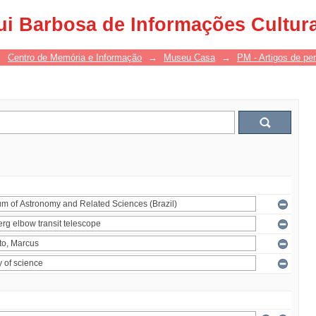
ui Barbosa de Informações Cultur
→
Centro de Memória e Informação
→
Museu Casa
→
PM - Artigos de per