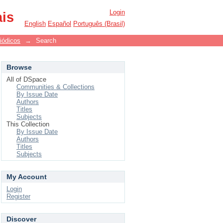
Login
ais
English
Español
Português (Brasil)
iódicos
→
Search
Browse
All of DSpace
Communities & Collections
By Issue Date
Authors
Titles
Subjects
This Collection
By Issue Date
Authors
Titles
Subjects
My Account
Login
Register
Discover