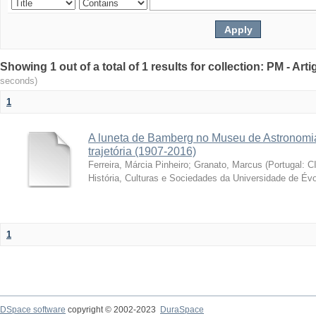
Showing 1 out of a total of 1 results for collection: PM - Ar
seconds)
1
A luneta de Bamberg no Museu de Astronomia
trajetória (1907-2016)
Ferreira, Márcia Pinheiro
;
Granato, Marcus
(
Portugal: C
História, Culturas e Sociedades da Universidade de Évo
1
DSpace software
copyright © 2002-2023
DuraSpace