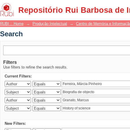
Search
Repositório Rui Barbosa de 
RUBI :: Home
→
Produção Intelectual
→
Centro de Memória e Informaçã
Search
Filters
Use filters to refine the search results.
Current Filters:
New Filters: