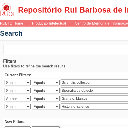
Search
Repositório Rui Barbosa de 
RUBI :: Home
→
Produção Intelectual
→
Centro de Memória e Informaçã
Search
Filters
Use filters to refine the search results.
Current Filters:
New Filters: