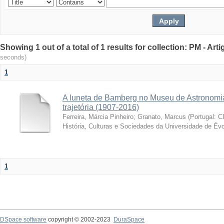
Showing 1 out of a total of 1 results for collection: PM - Ar
seconds)
1
A luneta de Bamberg no Museu de Astronomia
trajetória (1907-2016)
Ferreira, Márcia Pinheiro
;
Granato, Marcus
(
Portugal: C
História, Culturas e Sociedades da Universidade de Évo
1
DSpace software
copyright © 2002-2023
DuraSpace