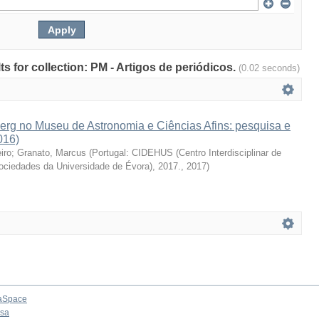
lts for collection: PM - Artigos de periódicos.
(0.02 seconds)
erg no Museu de Astronomia e Ciências Afins: pesquisa e
016)
iro
;
Granato, Marcus
(
Portugal: CIDEHUS (Centro Interdisciplinar de
Sociedades da Universidade de Évora), 2017.
,
2017
)
aSpace
osa