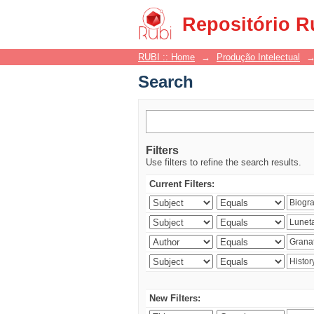
Search
Repositório R
RUBI :: Home
→
Produção Intelectual
Search
Filters
Use filters to refine the search results.
Current Filters:
New Filters: