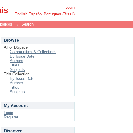
Login
ais
English
Español
Português (Brasil)
iódicos
→
Search
Browse
All of DSpace
Communities & Collections
By Issue Date
Authors
Titles
Subjects
This Collection
By Issue Date
Authors
Titles
Subjects
My Account
Login
Register
Discover