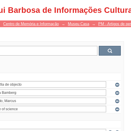
ui Barbosa de Informações Cultur
→
Centro de Memória e Informação
→
Museu Casa
→
PM - Artigos de per